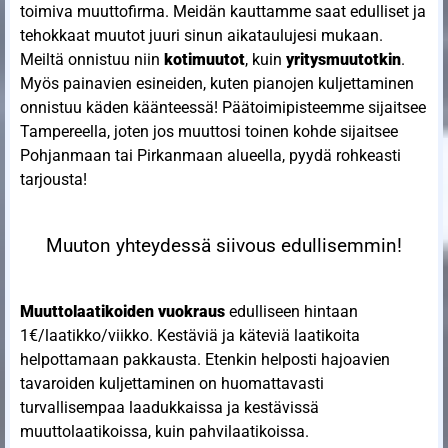
toimiva muuttofirma. Meidän kauttamme saat edulliset ja
tehokkaat muutot juuri sinun aikataulujesi mukaan.
Meiltä onnistuu niin
kotimuutot
, kuin
yritysmuutotkin
.
Myös painavien esineiden, kuten pianojen kuljettaminen
onnistuu käden käänteessä! Päätoimipisteemme sijaitsee
Tampereella, joten jos muuttosi toinen kohde sijaitsee
Pohjanmaan tai Pirkanmaan alueella, pyydä rohkeasti
tarjousta!
Muuton yhteydessä siivous edullisemmin!
Muuttolaatikoiden vuokraus
edulliseen hintaan
1€/laatikko/viikko. Kestäviä ja käteviä laatikoita
helpottamaan pakkausta. Etenkin helposti hajoavien
tavaroiden kuljettaminen on huomattavasti
turvallisempaa laadukkaissa ja kestävissä
muuttolaatikoissa, kuin pahvilaatikoissa.