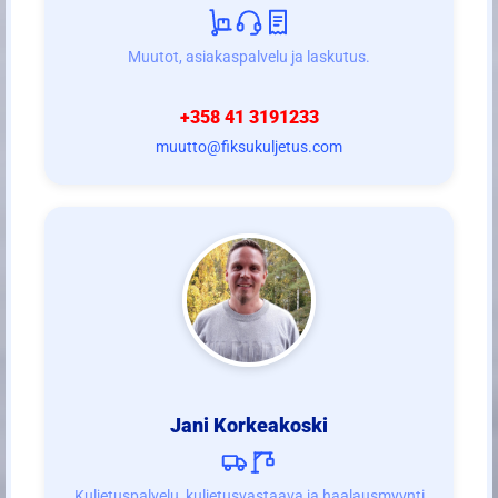
Muutot, asiakaspalvelu ja laskutus.
+358 41 3191233
muutto@fiksukuljetus.com
Jani Korkeakoski
Kuljetuspalvelu, kuljetusvastaava ja haalausmyynti