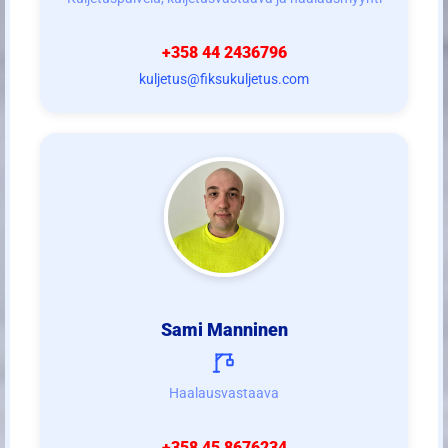
+358 44 2436796
kuljetus@fiksukuljetus.com
Sami Manninen
Haalausvastaava
+358 45 8676234