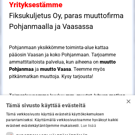
Yrityksestämme
Fiksukuljetus Oy, paras muuttofirma
Pohjanmaalla ja Vaasassa
Pohjanmaan yksikkömme toiminta-alue kattaa
pääosin Vaasan ja koko Pohjanmaan. Tarjoamme
ammattitaitoista palvelua, kun aiheena on
muutto
Pohjanmaa
ja
muutto Vaasa
. Teemme myös
pitkänmatkan muuttoja. Kysy tarjousta!
Toimenkuvaamme kuuluu mm. muutot, lyhyen matkan
×
muutot, pitkän matkan muutot, painavien tavaroiden
Tämä sivusto käyttää evästeitä
kantoapu, kuljetukset, loppusiivoukset, muuttolaatikot
Tämä verkkosivusto käyttää evästeitä käyttökokemuksen
ja kaikenlaiset muut työt. Kun suunnittelet muuttoa
parantamiseksi. Käyttämällä verkkosivustoamme hyväksyt kaikki
Pohjanmaalla tai Vaasassa, me olemme luotettava
evästeet evästekäytäntöjemme mukaisesti.
Lue lisää
kumppanisi.